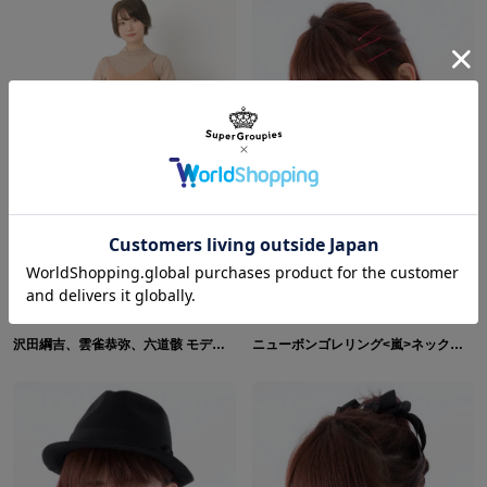
沢田綱吉、雲雀恭弥、六道骸 モデル バッグ 家庭教師ヒットマンREBORN！
ニューボンゴレリング<嵐>ネックレス ネックレス 家庭教師ヒットマン REBORN!