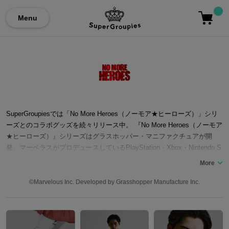
Menu
SuperGroupiesでは「No More Heroes（ノーモア★ヒーローズ）」シリ
ーズとのコラボグッズを続々リリース中。 『No More Heroes（ノーモア
★ヒーローズ）』シリーズはグラスホッパー・マニファクチュアが開
発、マーベラスがプロデュースしているPlayStation・Xbox・Nintendo S
witch・PC(steam)等の様々なプラットフォームで発売されている、殺し
屋アクションアドベンチャー作品。 第一作となる『No More Heroes（ノ
ーモア★ヒーローズ）』では、主人公トラヴィス・タッチダウンは、イ
©Marvelous Inc. Developed by Grasshopper Manufacture Inc.
ケメン暗殺者ヘルター・スケルターを殺害しろという依頼をなんとかク
リア。そんな彼の前に『全米殺し屋協会』（UAA）のエージェントを名
乗る女性シルヴィア・クリステルが現れ、勝手にトラヴィスをUAA第11
位の殺し屋に認定。そして「10人のランカーを殺してランカートップに