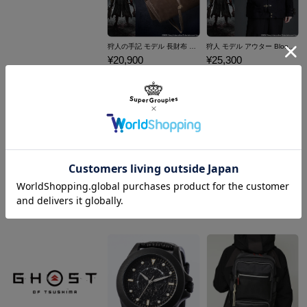
狩人の手記 モデル 長財布 Bloodborne
狩人 モデル アウター Bloodborne
¥20,900
¥25,300
商品を
もっと見る
狩人 モデル バックパック Bloodborne
時計塔のマリア モデル 2wayトートバッグ Bloodborne
¥24,200
¥24,200