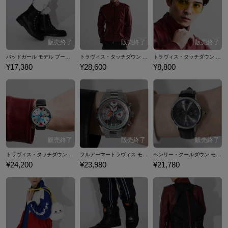
なりたくない?」というシルヴィアの提案に乗ったトラヴィスの、クレイ
ジーな物語の幕が開けました。 ここではトラヴィス・タッチダウン、ヘ
ンリー・クールダウン、バッドガール、FU（ジェス・パディスト6
世）、NTカムイ（ニュータイプカムイ）といった人気キャラから着想を
得た腕時計やバッグ、アウター、シューズなど…『No More Heroes（ノ
バッドガール モデル ブーツ No More Heroes Ⅲ ノーモア★ヒーローズ３
トラヴィス・タッチダウン モデル ジャケット No More Heroes ノーモア★ヒーローズ
トラヴィス・タッチダウン モデル サングラス&メガネ拭き No More Heroes ノーモア★ヒーローズ
ーモア★ヒーローズ）』シリーズのコラボファッションアイテムをご紹
¥17,380
¥28,600
¥8,800
介いたします。
トラヴィス・タッチダウン モデル 腕時計 No More Heroes ノーモア★ヒーローズ
フルアーマートラヴィス モデル 腕時計 No More Heroes Ⅲ ノーモア★ヒーローズ３
ヘンリー・クールダウン モデル 腕時計 No More Heroes Ⅲ ノーモア★ヒーローズ３
¥24,200
¥23,980
¥21,780