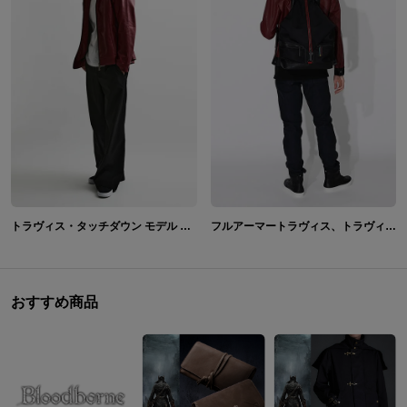
トラヴィス・タッチダウン モデル ジャケット&サングラス No More Heroes ノーモア★ヒーローズ
フルアーマートラヴィス、トラヴィス・タッチダウン、ヘンリー・クールダウン、 NT（ニュータイプ）カムイ、FU、バッドガール モデル 腕時計&バッグ&アウター&シューズ No More Heroes Ⅲ ノーモア★ヒーローズ３
おすすめ商品