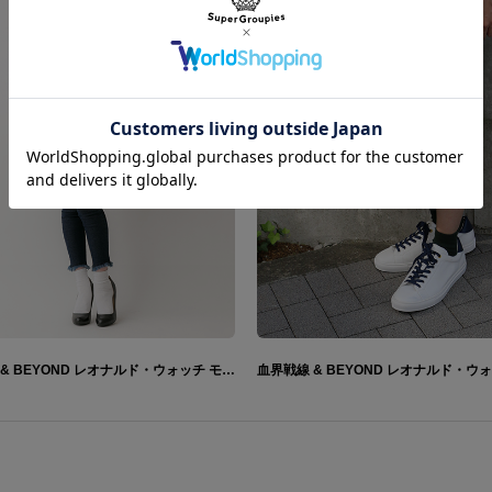
血界戦線 & BEYOND レオナルド・ウォッチ モデル バッグ