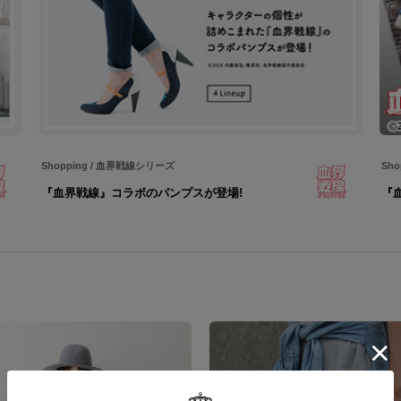
Shopping
/
血界戦線シリーズ
Sho
『血界戦線』コラボのパンプスが登場!
『