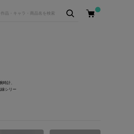
、腕時計、
戦線シリー