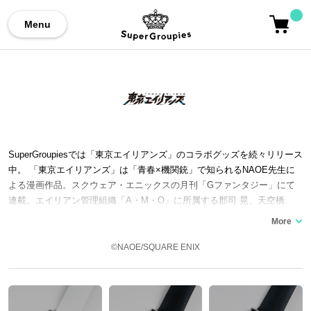
Menu
SuperGroupiesでは「東京エイリアンズ」のコラボグッズを続々リリース
中。 「東京エイリアンズ」は「青春×機関銃」で知られるNAOE先生に
よる漫画作品。スクウェア・エニックスの月刊「Gファンタジー」にて
連載。エイリアン管理組織「A・M・O」に所属する郡司 晃、天空橋
翔、雨宮零士らのキャラクターたちが地球外生命体「宇宙人（エイリア
ン）」と秘密裏に対峙していくバトルファンタジー。ここでは「東京エ
イリアンズ」コラボの時計や財布といったコラボファッションアイテム
©NAOE/SQUARE ENIX
をご紹介いたします。