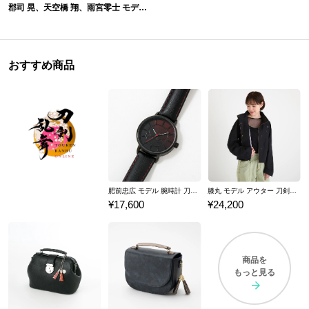
郡司 晃、天空橋 翔、雨宮零士 モデル 腕時計&財布 東京エイリアンズ
おすすめ商品
肥前忠広 モデル 腕時計 刀剣乱舞ONLINE
膝丸 モデル アウター 刀剣乱舞ONLINE
¥17,600
¥24,200
商品を
もっと見る