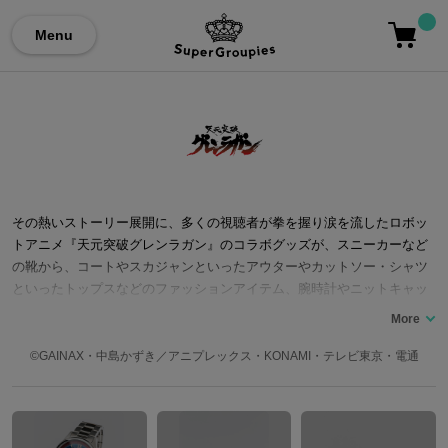
Menu
その熱いストーリー展開に、多くの視聴者が拳を握り涙を流したロボッ
トアニメ『天元突破グレンラガン』のコラボグッズが、スニーカーなど
の靴から、コートやスカジャンといったアウターやカットソー・シャツ
といったトップスなどのファッションアイテム、腕時計やニットキャッ
プ、メガネなどの小物類、ネックレスやブレスレットなどのアクセサリ
ーなどあらゆるグレンラガンコラボの商品を多数通販しています。
©GAINAX・中島かずき／アニプレックス・KONAMI・テレビ東京・電通