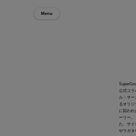
Menu
SuperG
公式コラボ
ル・サーカ
るオリジ
に囚われ
ーリー。
た、サイ
やラガタ