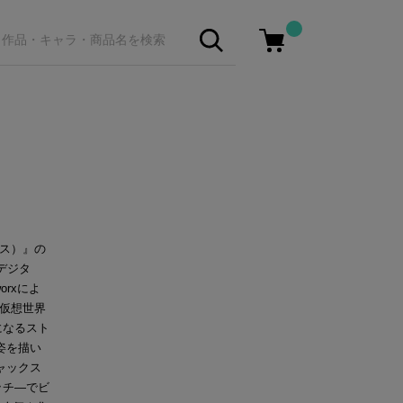
ーカス）』の
・デジタ
orxによ
な仮想世界
になるスト
姿を描い
ャックス
ッチ―でビ