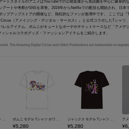
アートスタイルのアニメはYouTubeでの公開直後から英語圏を中心に爆発的
アートや考察がSNSを席巻。2024年からNetflixでの配信も開始され、日本
ポップアップストアの開催など、熱狂的なファンが急増中です。 ここでは『The 
gital Circus（アメイジング・デジタル・サーカス）』と公式コラボしたTシャ
パレルアイテム、ポムニがキュートなポーチやチケットケースなど「アメデジ
フィシャルコラボグッズ・ファッションアイテムをご紹介します。
erved. The Amazing Digital Circus and Glitch Productions are trademarks or register
ジャックス モデル パーカー ブラック アメイジング・デジタル・サーカス
ポムニ モデル Tシャツ ホワイト アメイジング・デジタル・サーカス
ジャックス モデル Tシャツ ブラック アメイジング・デジタル・サーカス
¥5,280
¥5,280
¥6