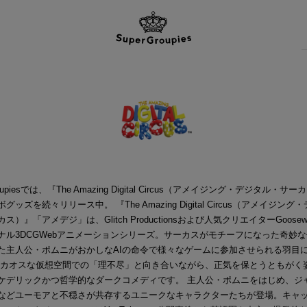
roupiesでは、『The Amazing Digital Circus（アメイジング・デジタル・サ
グッズを続々リリース中。 『The Amazing Digital Circus（アメイジング
ス）』「アメデジ」は、Glitch Productionsおよび人気クリエイターGoosew
ナル3DCGWebアニメーションシリーズ。サーカスがモチーフになった奇妙
た主人公・ポムニがおかしなAIの命令で様々なゲームに参加させられる羽目
 カオスな仮想空間での「理不尽」と向き合いながら、正気を保とうともがく
ケデリックかつ哲学的なダークコメディです。 主人公・ポムニをはじめ、ジ
などユーモアと不穏さが共存するユニークなキャラクターたちが登場。キャ