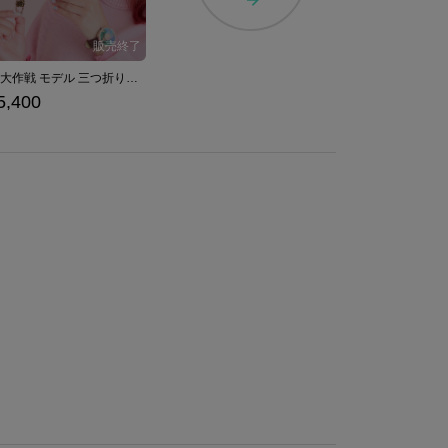
洞窟大作戦 モデル 三つ折り財布 『星のカービィ スーパーデラックス』 （ 2024Ver. ）
5,400