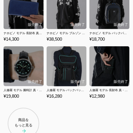
台に、主人公は悪魔と交流し様々な価値観の間で翻弄されながら戦いに
身を投じ、己の、そして世界の運命に向かっていくのがシリーズの共通
要素。 ここでは『真・女神転生Ⅲ NOCTURNE HD REMASTER』や
『真・女神転生V』コラボの腕時計、バッグ、財布など「真･女神転生」
シリーズのコラボファッションアイテムをご紹介いたします。
ナホビノ モデル 長財布 真・女神転生V
ナホビノ モデル ブルゾン 真・女神転生V
ナホビノ モデル バックパック 真・女神転生V
¥14,300
¥38,500
¥18,700
人修羅 モデル 腕時計 真・女神転生III NOCTURNE HD REMASTER
人修羅 モデル バックパック 真・女神転生III NOCTURNE HD REMASTER
人修羅 モデル 長財布 真・女神転生III NOCTURNE HD REMASTER
¥19,800
¥16,280
¥12,980
商品を
もっと見る