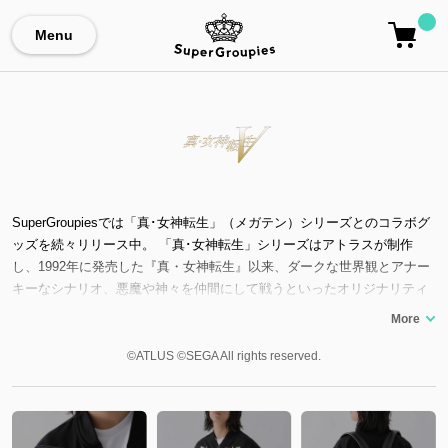
Menu
SuperGroupiesでは「真･女神転生」（メガテン）シリーズとのコラボグ
ッズを続々リリース中。 「真･女神転生」シリーズはアトラスが制作
し、1992年に発売した『真・女神転生』以来、ダークな世界観とアナー
キーなシナリオ、悪魔や神々を仲間にして戦うといったオリジナリティ
あふれたシステムで人気を博しているRPGシリーズ。2020年10月29日に
は『真・女神転生Ⅲ NOCTURNE HD REMASTER』（真3HD）がSteam/
PS4®/Nintendo Switch™で、2021年11月11日にはシリーズ最新作『真・
©ATLUS ©SEGA All rights reserved.
女神転生V』（真Ⅴ）がNintendo Switch™で発売され、DLCなども配信さ
れています。 各作品のストーリーの多くは独立しておりどの作品からで
も気軽にプレイできる点も魅力。『ペルソナ』や『デビルサマナー』な
どの人気作品の元でもあります。 荒廃し、悪魔が跋扈する現実世界を舞