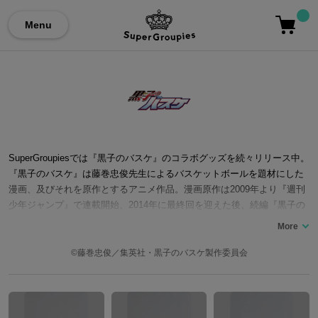
Menu
SuperGroupiesでは『黒子のバスケ』のコラボグッズを続々リリース中。
『黒子のバスケ』は藤巻忠俊先生によるバスケットボールを題材にした
漫画、及びそれを原作とするアニメ作品。漫画原作は2009年より『週刊
少年ジャンプ』で連載開始、2014年に最終回を迎えた後、続編『黒子の
バスケ EXTRA GAME』が『少年ジャンプNEXT!!』で連載されました。
物語には過去に「キセキの世代」と呼ばれた最強チームがあり、主人公
の「黒子テツヤ」に「黄瀬涼太」、「緑間真太郎」、「青峰大輝」、
©藤巻忠俊／集英社・黒子のバスケ製作委員会
「紫原敦」と「赤司征十郎」が所属していた。中学卒業後にメンバーは
それぞれ別々の高校に入り、元チームメイトとの試合が描かれている。2
016年に舞台「黒子のバスケ」が公開され、黒子の声優である小野賢章氏
も出演。 ここではバッグや傘など『黒子のバスケ』のキャラクターをイ