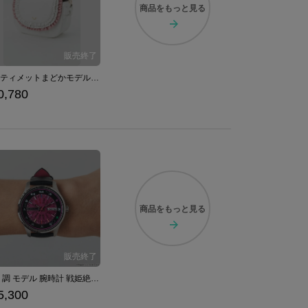
商品を
もっと見る
アルティメットまどかモデルバッグ カバン 魔法少女まどか☆マギカ
0,780
商品を
もっと見る
月読 調 モデル 腕時計 戦姫絶唱シンフォギアＸＶ
5,300