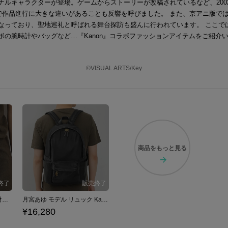
ナルキャラクターが登場。ゲームからストーリーが改稿されているなど、200
版で作品進行に大きな違いがあることも反響を呼びました。 また、京アニ版で
なっており、聖地巡礼と呼ばれる舞台探訪も盛んに行われています。 ここで
ボの腕時計やバッグなど…『Kanon』コラボファッションアイテムをご紹介
©VISUAL ARTS/Key
商品を
もっと見る
月宮あゆ モデル 二つ折り財布 Kanon / Key
月宮あゆ モデル リュック Kanon / Key
¥16,280