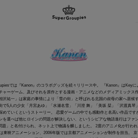
Groupiesでは『Kanon』のコラボグッズを続々リリース中。 『Kanon』はKey
チャーゲーム、及びそれを原作とする漫画・アニメなどのメディアミックス作
相沢祐一」は家庭の事情により「雪の街」と呼ばれる北国の叔母の家へ居候
街で5人の少女「月宮あゆ」「水瀬名雪」「川澄 舞」「美坂 栞」「沢渡真琴
深めていくというストーリー。 恋愛ゲームの中でも感動作と名高い作品です
ンを選べば他ヒロインの問題が解決しない、というシビアな物語進行はファ
on問題」と名付けられ、ネット上で物議を醸しました。 2度のアニメ化が行わ
年版は東映アニメーション、2006年版では京都アニメーションが制作を担当。 