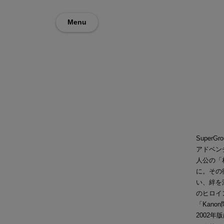
Menu
Super
アドベン
人公の「
に。その
い、絆を
のヒロイ
「Kan
2002