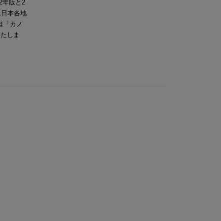
2年版と2
は日本各地
は「カノ
いたしま