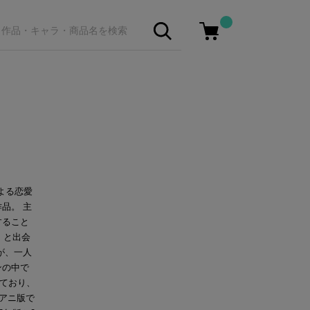
による恋愛
品。 主
すること
」と出会
が、一人
ンの中で
れており、
京アニ版で