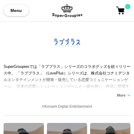
Menu
SuperGroupiesでは「ラブプラス」シリーズのコラボグッズを続々リリー
ス中。 「ラブプラス」（LovePlus）シリーズは、株式会社コナミデジタ
ルエンタテインメントが開発・販売している恋愛コミュニケーションゲ
ーム。 従来の恋愛シミュレーションゲームと一線を画し、作品に登場す
る3人のヒロイン、「高嶺 愛花」（CV：早見沙織）「小早川 凛子」（C
V：丹下桜）「姉ヶ崎 寧々」（CV：皆口裕子）の内の1人と恋人同士に
なってからの心ときめく相思相愛の恋愛生活がゲームプレイの中心とな
©Konami Digital Entertainment
ります。 季節や時間帯に応じて、実際の高校生活のようにデートやイベ
ントが楽しめます。更に、コミュニケーションを深めれば服装や髪型な
ども自分色に変えられるところも醍醐味の1つと言えます。 ここでは、
デートのコーディネートに困っているあなたにコラボ腕時計やバッグな