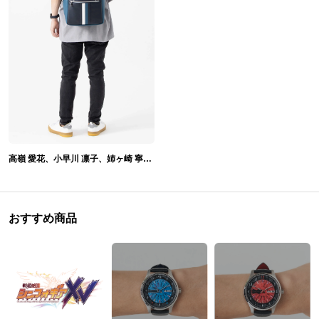
高嶺 愛花、小早川 凛子、姉ヶ崎 寧々 モデル バッグ ラブプラス
おすすめ商品