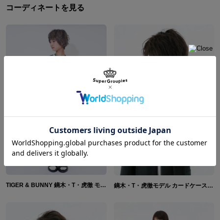
コーディネートを見る
TIGER & BUNNY 鏑木・T・虎徹 モデル バーナビー・ブルックスJr. モデル スポーツサンダル
鏑木・T・虎徹モデル カードケース 名刺入れ TIGER & BUNNY