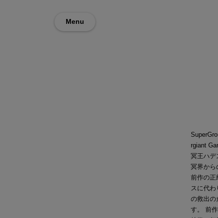
Menu
Super
rgian
冥王ハデ
冥界から
前作の正統
スに代わ
の救出の
す。 前