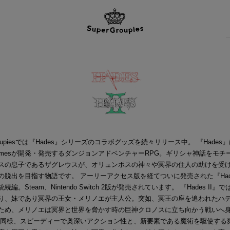
Groupiesでは『Hades』シリーズのコラボグッズを続々リリース中。 『Hades』
t Gamesが開発・発売するダンジョンアドベンチャーRPG。ギリシャ神話をモチ
スの息子であるザグレウスが、オリュンポスの神々や冥界の住人の助けを受
の脱出を目指す物語です。 アーリーアクセス版を経てついに発売された『Hades
続編。Steam、Nintendo Switch 2版が発売されています。 『Hades II』
り、妹であり冥界の王女・メリノエが主人公。突如、冥王の座を追われたハ
ため、メリノエは冥界と世界を脅かす時の巨神クロノスに立ち向かう戦いへ
作同様、スピーディーで奥深いアクション性と、新要素である魔術を駆使する