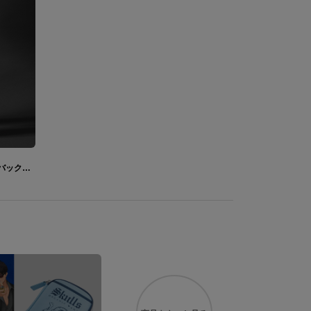
ザグレウス モデル アウター＆腕時計＆バックパック Hades ハデス