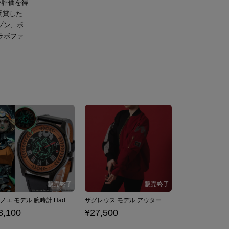
い評価を得
を受賞した
ゾン、ボ
ラボファ
メリノエ モデル 腕時計 Hades II ハデス2
ザグレウス モデル アウター Hades ハデス
3,100
¥27,500