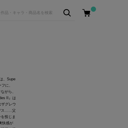
は、Supe
ーフに、
けながら、
 II』は
ではザグレウ
デス……父
身を投じま
爽快感が