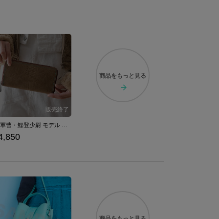
商品を
もっと見る
月島軍曹・鯉登少尉 モデル 長財布 ゴールデンカムイ
4,850
商品を
もっと見る