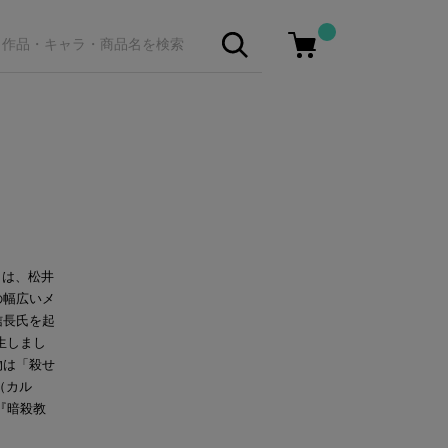
とは、松井
の幅広いメ
信長氏を起
生しまし
物は「殺せ
（カル
『暗殺教
。