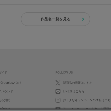
作品名一覧を見る
ガイド
FOLLOW US
rGroupiesとは？
新商品の情報はこちら
メバウンド
LINE＠はこちら
ある質問
おトクなキャンペーンの情報はこち
い合わせ
アニメ×ファッションを楽しむ動画