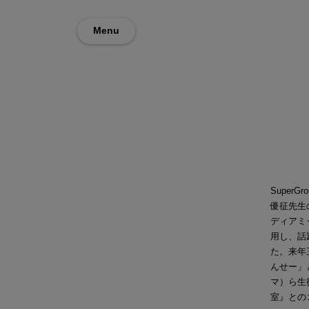
Menu
Super
優征先生
ディアミ
用し、話
た。来年
んせー」
マ）ら生
室』との