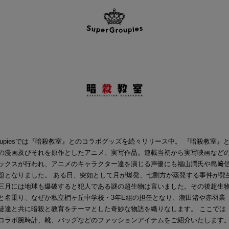
Groupiesでは『暗殺教室』とのコラボグッズを続々リリース中。 『暗殺教室』
の漫画及びそれを原作としたアニメ、実写作品。連載当初から実写映画など
ックスが行われ、アニメのキャラクター達を演じる声優にも福山潤氏や島﨑
題となりました。 ある日、突如として月が爆発、七割方が蒸発する事件が発
三月には地球も爆破すると犯人である謎の超生物は言いました。その後超生
と名乗り、なぜか私立椚ヶ丘中学校・3年E組の担任となり、潮田渚や赤羽業
徒達と共に暗殺と教育をテーマとした奇妙な物語を織りなします。 ここでは
コラボ腕時計、靴、バッグなどのファッションアイテムをご紹介いたします