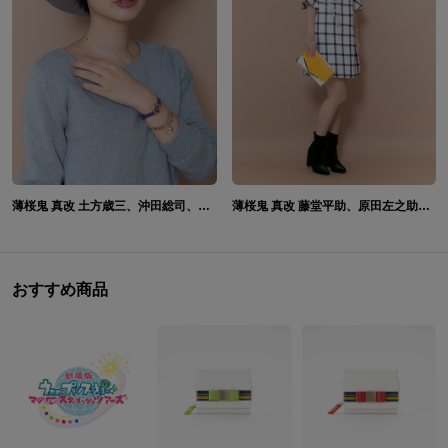
薄桜鬼 真改 土方歳三、沖田総司、斎藤一モデル 腕時計&ブレスレット
薄桜鬼 真改 藤堂平助、原田左之助、風間千景 モデル 財布ショルダー
おすすめ商品