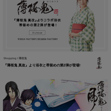
Shopping
/
薄桜鬼
『薄桜鬼 真改』より浴衣と帯留めの第2弾が登場!