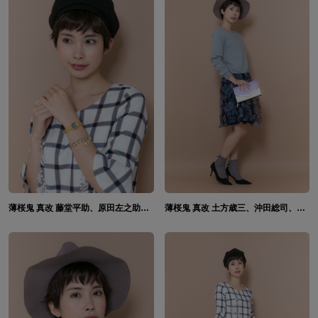
薄桜鬼 真改 藤堂平助、原田左之助、風間千景モデル 腕時計&ブレスレット
薄桜鬼 真改 土方歳三、沖田総司、斎藤一 モデル 財布ショルダー