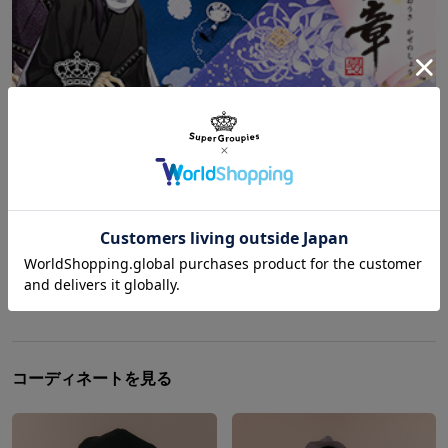
Shopping
/
薄桜鬼
大人気『薄桜鬼 真改 風ノ章』コラボの浴衣と帯留め
が登場!
記事をもっと見る
コーディネートを見る