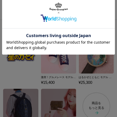
アマテラス モデル ブルゾン＆シューズ 大神
おすすめ商品
激突！グルメレース モデル ハイカットスニーカー 『星のカービィ スーパーデラックス』 （ 2024Ver. ）
はるかぜとともに モデル 腕時計 『星のカービィ スーパーデラックス』 （ 2024Ver. ）
¥15,400
¥25,300
商品を
もっと見る