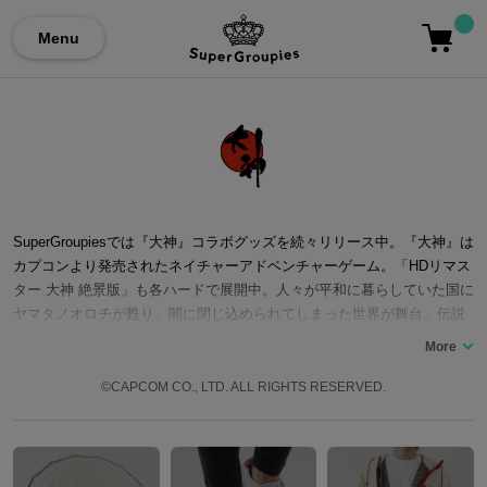
Menu
SuperGroupiesでは『大神』コラボグッズを続々リリース中。『大神』は
カプコンより発売されたネイチャーアドベンチャーゲーム。「HDリマス
ター 大神 絶景版」も各ハードで展開中。人々が平和に暮らしていた国に
ヤマタノオロチが甦り、闇に閉じ込められてしまった世界が舞台。伝説
の大神・アマテラスによる、災厄を振りはらうための旅は、多くのファ
ンに評価を得ています。 ここでは大神コラボの腕時計やバッグ、財布な
ど…「大神」コラボファッションアイテムをご紹介いたします。
©CAPCOM CO., LTD. ALL RIGHTS RESERVED.