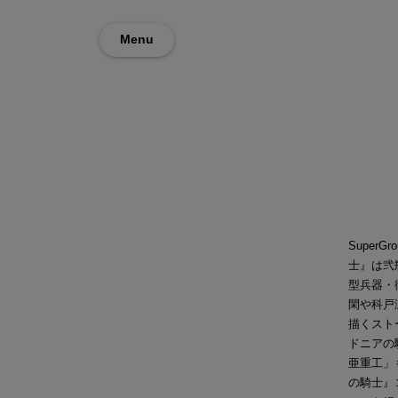
Menu
Super
士』は弐
型兵器・
閑や科戸
描くスト
ドニアの
亜重工」
の騎士』