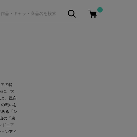
ニアの騎
台に、大
道と、星白
との戦いを
である『シ
出の「東
シドニア
ションアイ