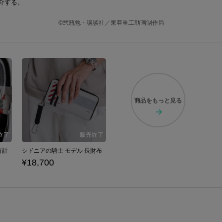
介する。
©弐瓶勉・講談社／東亜重工動画制作局
商品を
もっと見る
時計
シドニアの騎士 モデル 長財布
¥18,700