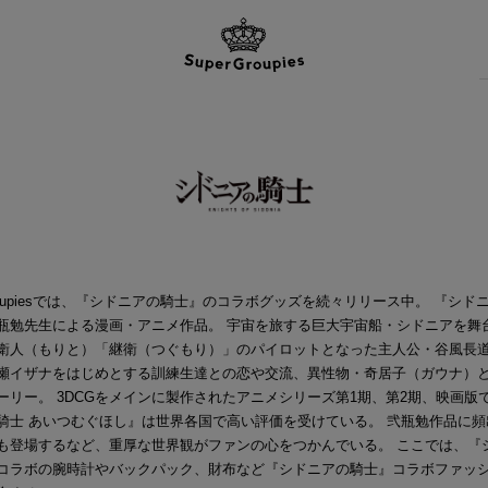
Groupiesでは、『シドニアの騎士』のコラボグッズを続々リリース中。 『シド
瓶勉先生による漫画・アニメ作品。 宇宙を旅する巨大宇宙船・シドニアを舞
衛人（もりと）「継衛（つぐもり）」のパイロットとなった主人公・谷風長
瀬イザナをはじめとする訓練生達との恋や交流、異性物・奇居子（ガウナ）
ーリー。 3DCGをメインに製作されたアニメシリーズ第1期、第2期、映画版
騎士 あいつむぐほし』は世界各国で高い評価を受けている。 弐瓶勉作品に頻
も登場するなど、重厚な世界観がファンの心をつかんでいる。 ここでは、『
コラボの腕時計やバックパック、財布など『シドニアの騎士』コラボファッ