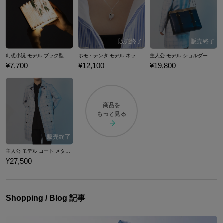
げを突破。スタイリッシュなゲーム性、作りこまれた世界観とストーリ
ーが評価され、海外レビューサイト「Metacritic」にて、メタスコア94を
獲得したほか、多数のゲームアワードを受賞している。 ここでは『Meta
phor: ReFantazio』コラボのコート、バッグといった公式コラボファッシ
ョンアイテムをご紹介いたします。
幻想小説 モデル ブック型ライト メタファー：リファンタジオ
ホモ・テンタ モデル ネックレス メタファー：リファンタジオ
主人公 モデル ショルダーバッグ メタファー：リファンタジオ
¥7,700
¥12,100
¥19,800
商品を
もっと見る
主人公 モデル コート メタファー：リファンタジオ
¥27,500
Shopping / Blog 記事