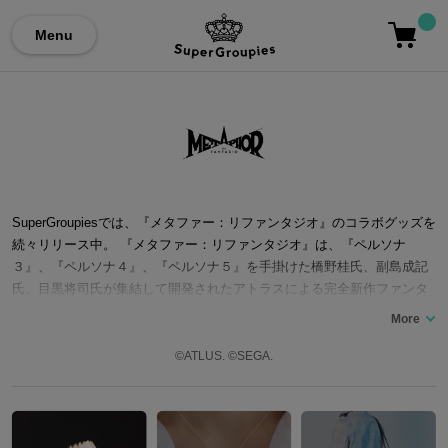
Menu
SuperGroupiesでは、『メタファー：リファンタジオ』のコラボグッズを
続々リリース中。 『メタファー：リファンタジオ』は、『ペルソナ
３』、『ペルソナ４』、『ペルソナ５』を手掛けた橋野桂氏、副島成記
氏、目黒将司氏が集結して開発されたアトラスによる完全新作ファンタ
ジーRPG。ユークロニア連合王国を舞台に繰り広げられる前代未聞の王
位争奪戦が描かれる。エルダ族の主人公は、妖精ガリカと共に親友であ
る王子の呪いを解く特命を受ける。広大な幻想世界を舞台に様々な種族
©ATLUS. ©SEGA.
の仲間たちとともに、ニンゲンと呼ばれる怪物との戦いや、国民の信託
を集め新たなる王を目指す長い旅路に挑むストーリー。対応機種はXbox
Series X|S、Windows、PlayStation 5、PlayStation 4、Steamと幅広い
プラットフォームで遊ぶことができ、発売初日に全世界100万本の売り上