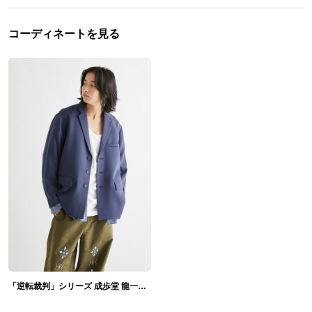
コーディネートを見る
「逆転裁判」シリーズ 成歩堂 龍一・御剣 怜侍 モデル 腕時計＆ジャケット＆バッグ