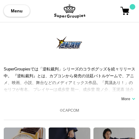
Menu
SuperGroupiesでは「逆転裁判」シリーズのコラボグッズを続々リリース
中。 『逆転裁判』とは、カプコンから発売の法廷バトルゲームで、アニ
メ、映画、小説、舞台などのメディアミックス作品。「異議あり！」の
セリフが有名。 プレイヤーは成歩堂 龍一、成歩堂 龍ノ介、王泥喜 法介
といった各シリーズの弁護士となり、被告人の無罪を証明するのが目
的。 スピンオフ作品「逆転検事」シリーズでは、御剣 怜侍が主人公とな
っている。 過去シリーズがセットになった移植版『逆転裁判123』『大
©CAPCOM
逆転裁判1＆2』『逆転裁判456』がリリースされている。 ここではコラ
ボ腕時計やバッグ、アウターなど…「逆転裁判」シリーズのコラボファ
ッションアイテムをご紹介いたします。