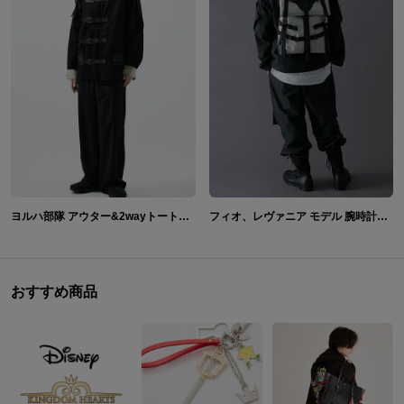
ヨルハ部隊 アウター&2wayトートバッグ NieR:Automata
フィオ、レヴァニア モデル 腕時計＆バッグ＆財布 NieR Re[in]carnation
おすすめ商品