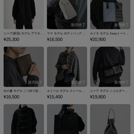
S型)、A2(ヨルハA型二号)などのヨルハ部隊員が織りなすマルチエンディ
ングのストーリーは多くのファンに評価を得た。 スマートフォン向けア
プリ『NieR Re[in]carnation（ニーア リィンカーネーション）』もストー
リーが完結し、2025年にはシリーズ15周年を迎えた。TVアニメ『NieR:
Automata Ver1.1a』の放送や、オーケストラコンサートも開催されるな
ニーア(新宿) モデル アウター NieR Replicant ver.1.22474487139...
ママ モデル ボディバッグ NieR Re[in]carnation
カイネ モデル 2wayトートバッグ NieR Replicant ver.1.22474487139...
ど、人気はとどまるところを知らない。 ここでは「NieR」シリーズコラ
¥25,300
¥16,500
¥20,900
ボの腕時計、バッグやポーチなど…「ニーア」シリーズコラボファッシ
ョンアイテムをご紹介いたします。
白の書 モデル 二つ折り財布 NieR Replicant ver.1.22474487139...
エミール モデル ストール＆ストールピン ver.1.22474487139...
ニーア モデル ショルダーバッグ NieR Replicant ver.1.22474487139...
¥16,500
¥15,400
¥19,800