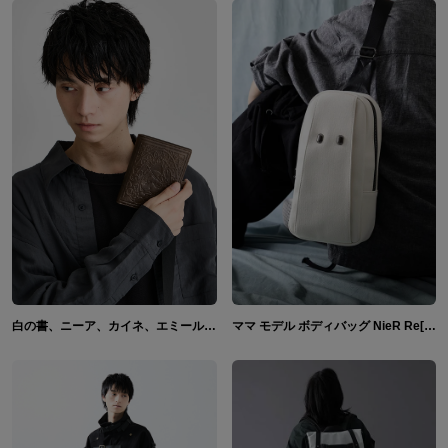
白の書、ニーア、カイネ、エミール、ニーア(新宿) モデル 二つ折り財布、バッグ、ストール＆ストールピン、アウター NieR Replicant ver.1.22474487139...
ママ モデル ボディバッグ NieR Re[in]carnation