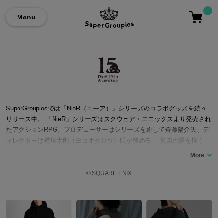
Menu
SuperGroupiesでは「NieR（ニーア）」シリーズのコラボグッズを続々
リリース中。 「NieR」シリーズはスクウェア・エニックスより発売され
たアクションRPG。プロデューサーはシリーズを通して齊藤陽介氏、デ
ィレクターは横尾太郎（ヨコオタロウ）氏が務める。 兄弟の愛を描く
『NieR Replicant（ニーア レプリカント）』と親子の愛を描く『NieR G
estalt（ニーア ゲシュタルト）』から「NieR」シリーズの歴史は始ま
る。ニーア、カイネ、エミールといった登場人物やシナリオが同じであ
© SQUARE ENIX
りながら、主人公の立場の違いだけで見え方が変わるストーリーは大き
な話題を呼んだ。 続編である『NieR:Automata(ニーア オートマタ)』で
は、人類が月面へと追われた未来の地球を舞台に、「ヨルハ計画」とし
て製造されたアンドロイド・2B(ヨルハ二号B型)を始め、9S(ヨルハ九号