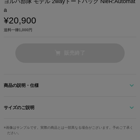
ヨルハ部隊 モデル 2wayトートバッグ NieR:Automat
a
¥20,900
送料一律1,000円
販売終了
商品の説明・仕様
通知：15周年を迎えた「NieR」シリーズとのコラボ第一弾。『Nie
R:Automata』NEWアイテムを確認。
サイズのご説明
ヨルハ部隊をイメージしたモノクロトーンで、静かな印象を与える
トートバッグ。A4サイズの収納力あり。
高さ
幅
奥行
画像はサンプルです。実際の商品とは一部異なる場合がございます。予めご了承く
ださい。
報告：外装は印象的なバックルにより、クラシカルさが漂う。フロ
約32cm
約35cm
約12cm