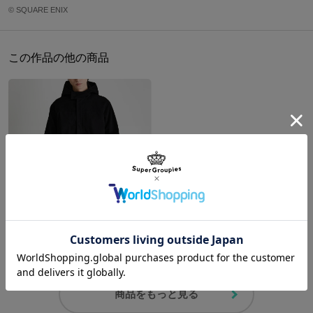
ントにはさり気なくヨルハ部隊の意匠が落とし込まれている。
持ち手立ち上が
© SQUARE ENIX
解析：内装のデザインに暗号化された文章を発見。私達は一人であ
ストラップ最長
重さ
り
る。私達は無限である——。
約18cm
約130ccm
約900g
この作品の他の商品
検出：通信画面をイメージしたタグ。オペレーターから定期連絡が
※モデル身長：メンズ180cm、レディス165cm
入る可能性あり。
推奨：ポケットの内装の調査。the [E]nd of YoRHa——通称Eエンデ
サイズガイドページはこちら
ィングにおける、データのサルベージが行われている。
それでも彼らの生存を望むか？
原産国／ 中国
素材／ 本体：合成皮革 裏地：ポリエステル 金具：鉄、亜鉛合金
ニーア(新宿) モデル アウター NieR Replicant ver.1.22474487139...
¥25,300
商品をもっと見る