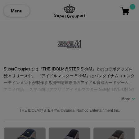
Menu
SuperGroupiesでは『THE IDOLM@STER SideM』とのコラボグッズを
続々リリース中。 『アイドルマスター SideM』はバンダイナムコエンタ
ーテインメントが製作する携帯端末専用のアイドル育成カードゲーム、
アニメ作品。 スマホ向けアプリ『アイドルマスター SideM LIVE ON ST
@GE！』も登場。プレイヤーは芸能事務所「315プロダクション」のプ
ロデューサーとなり、さまざまな理由からアイドルに転職した男性アイ
ドルたちをプロデュースする＿＿。ユニット曲などを収録したCDも発
THE IDOLM@STER™& ©Bandai Namco Entertainment Inc.
売。単独ライブやプロデューサーミーティング(通称プロミ)は、多くの声
優が出演するファン注目のイベント。ここでは「Jupiter」「High×Joke
r」「S.E.M」などユニットコラボの腕時計やシューズをはじめ、バッグ
やアウターなど…『アイドルマスター SideM』コラボファッションアイ