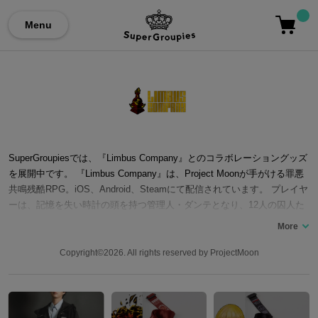
Menu
SuperGroupiesでは、『Limbus Company』とのコラボレーショングッズ
を展開中です。 『Limbus Company』は、Project Moonが手がける罪悪
共鳴残酷RPG。iOS、Android、Steamにて配信されています。 プレイヤ
ーは、記憶を失い時計の頭を持つ管理人・ダンテとなり、12人の囚人た
ちを率いて「黄金の枝」を回収する旅へ。Limbus Companyが所有する
バス「メフィストフェレス」に乗り込み、それぞれ異なる罪と過去を抱
えた囚人たちとともに、巨大な「都市」の各区域を巡ります。 戦闘で
Copyright©2026. All rights reserved by ProjectMoon
は、無数の可能性から抽出された「人格」やE.G.Oを囚人たちに装着
し、罪悪属性をつなげて共鳴させながら敵と対峙。Project Moon作品な
らではの重厚な世界観と苛烈な戦闘、そして囚人たちの過去や罪が次第
に明らかになっていく、陰惨さの中にも独特のユーモアをたたえた物語