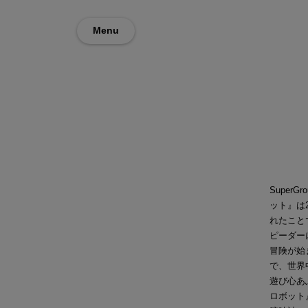
Menu
Super
ット』は2
れたこと
ピーダー
冒険が始
で、世界
遊び心あふ
ロボット