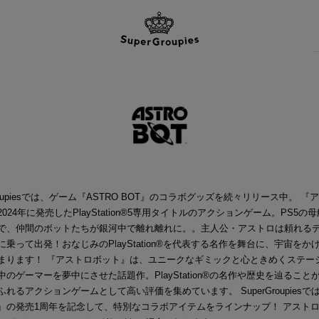
Groupiesでは、ゲーム『ASTRO BOT』のコラボグッズを続々リリース中。 『
024年に発売したPlayStation®5専用タイトルのアクションゲーム。PS5の
で、仲間のボットたちが銀河中で離れ離れに。。主人公・アストロは頼れる
に乗って出発！おなじみのPlayStation®を代表する名作を舞台に、宇宙をか
まります！ 『アストロボット』は、ユニークなギミックと心ときめくステー
中のゲーマーを夢中にさせた話題作。PlayStation®の名作や歴史を辿ること
れるアクションゲームとして高い評価を集めています。 SuperGroupiesで
』の発売1周年を記念して、特別なコラボアイテムをラインナップ！ アスト