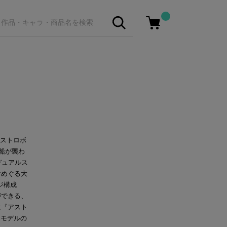
アストロボ
母船が襲わ
デュアルス
けめぐる大
ジ構成
ができる、
は『アスト
ロモデルの