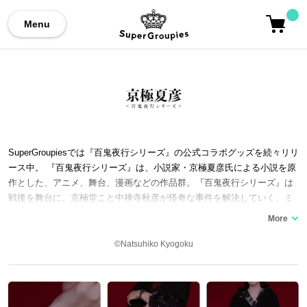
Menu
SuperGroupiesでは『百鬼夜行シリーズ』の公式コラボグッズを続々リリ
ース中。 『百鬼夜行シリーズ』は、小説家・京極夏彦氏による小説を原
作とした、アニメ、舞台、漫画などの作品群。『百鬼夜行シリーズ』は
戦後を舞台に、京極堂こと中禅寺秋彦が怪奇な事件を解決していく、ミ
ステリー作品です。作品タイトルに妖怪の名が冠せられており、謎解き
役の中禅寺秋彦の屋号から「京極堂シリーズ」とも呼ばれています。 第
一作『姑獲鳥の夏』から最新作『鵼の碑』の他に、中禅寺秋彦が京極堂
©Natsuhiko Kyogoku
を営む前の教師時代を舞台にしたスピンオフ漫画も連載され、登場人物
の相関関係やルーツを深く楽しむことができます。 ここでは『百鬼夜行
シリーズ』とコラボした腕時計、バッグ、ストールといった、コラボフ
ァッションアイテムをご紹介いたします。