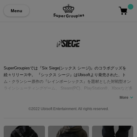
Menu
SuperGroupiesでは『Six Siege(シックス シージ)』のコラボグッズを
続々リリース中。 『シックス シージ』はUbisoftより発売された、ト
ム・クランシー原作の『レインボーシックス』を題材とした対戦型オン
ラインシューティングゲーム。 Steam(PC)、PlayStation®、Xboxなど多
種多様なプラットフォームで発売されており、「虹6」といった略称でフ
ァンに親しまれています。 世界各国の特殊部隊から構成された対テロ特
殊部隊「レインボー」の活躍を描くストーリー。 プレイヤーは攻撃側と
©2022 Ubisoft Entertainment. All rights reserved.
防衛側に分かれ、それぞれのオペレーターを操作し、「爆弾」「エリア
確保」「人質」などの与えられたミッションを遂行。攻撃側と防衛側の
息を呑む激しい戦いや、アーケードやマルチプレイなど様々なプレイス
タイルが多くのファンに評価を得ています。 最新作『Tom Clancy’s Rai