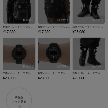
nbow Six Quarantine(レインボーシックス クアランティン)』改め、『To
m Clancy’s Rainbow Six Extraction(レインボーシックス エクストラクシ
ョン)』の発売も期待されるなか、eスポーツでは公式大会も開かれるな
ど、その人気は留まるところを知らない。 ここでは『シックス シージ』
コラボの腕時計、バッグ、ブーツなどのコラボファッションアイテムを
防衛オペレーター モデル バックパック シックス シージ／レインボーシックス シージ
攻撃オペレーター モデル 2wayバックパック シックス シージ／レインボーシックス シージ
防衛オペレーター モデル ブーツ シックス シージ／レインボーシックス シージ
ご紹介いたします。
¥17,380
¥17,380
¥25,080
防衛オペレーター モデル 腕時計 シックス シージ／レインボーシックス シージ
攻撃オペレーター モデル 腕時計 シックス シージ／レインボーシックス シージ
攻撃オペレーター モデル ブーツ シックス シージ／レインボーシックス シージ
¥23,980
¥23,980
¥25,080
商品を
もっと見る