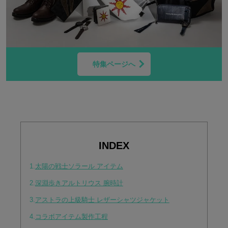
特集ページへ
INDEX
1.
太陽の戦士ソラール アイテム
2.
深淵歩きアルトリウス 腕時計
3.
アストラの上級騎士 レザーシャツジャケット
4.
コラボアイテム製作工程