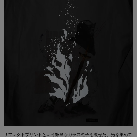
リフレクトプリントという微量なガラス粒子を混ぜた、光を集めて