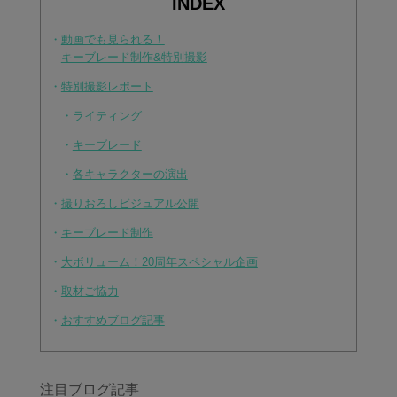
INDEX
・
動画でも見られる！
キーブレード制作&特別撮影
・
特別撮影レポート
・
ライティング
・
キーブレード
・
各キャラクターの演出
・
撮りおろしビジュアル公開
・
キーブレード制作
・
大ボリューム！20周年スペシャル企画
・
取材ご協力
・
おすすめブログ記事
注目ブログ記事