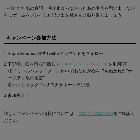
心打たれたあの台詞、涙が止まらなかったあの名言を思い出しなが
ら…ゲームをプレイした思い出を皆さんと振り返りましょう！
キャンペーン参加方法
1.SuperGroupies公式Twitterアカウントをフォロー
2.下記①、②を両方記載して、
キャンペーンツイート
を引用RT
①『リトルバスターズ！』作中であなたが心を打ちぬかれた"ホ
ームラン級の名言"
②ハッシュタグ「#サヨナラホームランだ」
3.参加完了！
詳しいキャンペーン情報については、
ブログ下部の詳細
をご確認く
ださい。