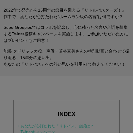
2022年で発売から15周年の節目を迎える『リトルバスターズ！』
作中で、あなたが心打たれた"ホームラン級の名言"は何ですか？
SuperGroupiesではコラボを記念し、
心に残った名言や台詞を募集
するTwitter投稿キャンペーンを実施します。
ご参加いただいた方に
はプレゼントもご用意！
能美 クドリャフカ役、声優・若林直美さんの特別動画と合わせて振
り返る、15年分の思い出。
あなたの「リトバス」への熱い思いを引用RTで教えてください！
INDEX
・
あなたが心打たれた「リトバス」台詞は？
Twitterキャンペーン