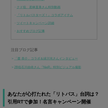
・
クド役、若林直美さん特別動画
・
『リトルバスターズ！』コラボアイテム
・
ツイートキャンペーン詳細
・
おすすめブログ記事
注目ブログ記事
＞
「棗 恭介」コラボ＆緑川光さんインタビュー
＞
2B役石川由依さん『NieR』特別ビジュアル撮影
あなたが心打たれた「リトバス」台詞は？
引用RTで参加！名言キャンペーン開催