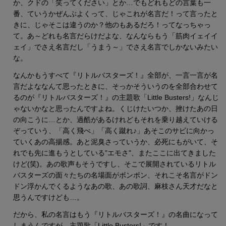
か、クドの「笑ってください」とか…でもどれもどの言葉も一
番、ていうかぜんぶよくって、じゃこれが名言だ！って言ったと
きに、じゃそこは違うのか？他のもあるだろ！ってなっちゃっ
て。あ～どれも名言だらけだよな、なんならもう「筋肉イェイイ
ェイ」でさえ名言だし「うまう～」でさえ名言でしかないみたい
な。
なんかもうすべて『リトルバスターズ！』全部が、一言一言が名
言だよななんて思ったときに、そっかそういうのを全部合わせて
るのが『リトルバスターズ！』の主題歌「Little Busters!」なんじ
ゃないかなと思ったんですよね。くじけたいつか、挫けたあの日
の向こうに…とか、過酷があるけれどもそれを乗り越えていける
ぞっていう、「高く飛べ」「高く蹴れ♪」あそこのサビに向かっ
ていくあの高揚感。あと泥臭さっていうか、必死にもがいて、そ
れでも先に進もうとしている"エモさ"、またここに出てきました
けど(笑)。あの歌声もそうですし、そこで展開されているリトル
バスターズの面々たちの名場面がボンボン、それこそ名言がドン
ドン浮かんでくるようなあの歌、あの歌詞、麻枝さん天才だなと
思うんですけども…。
だから、私の名言はもう『リトルバスターズ！』の名曲になって
しまうんですが、主題歌「Little Busters!」です！