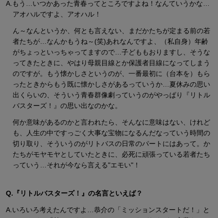
A.もう…いつかあった青春ってところですよね！なんていうかな…
アオハルですよ、アオハル！
ん～なんというか、何とも言えない、まだかたちが定まる前の若
者たちが…なんかもうね～(笑)あれなんですよ、（私自身）年齢
がちょっといっちゃってますので…子どももおりますし、そうな
ってきたときに、やはり母親目線とか保護者目線になってしまう
のですが。もう懐かしさというのが、一番最初に（台本を）もら
ったときからもう既に懐かしさがあるっていうか…夏休みの思い
出くらいの、そういう青春群像劇っていうのがやっぱり『リトル
バスターズ！』の思い出なのかな。
何か意味があるのかと言われたら、そんなに意味はない、けれど
も、人生の中ですっごく大事な宝物になるんだなっていう時間の
切り取り、そういうのがリトバスの日常のパートにはあって。か
たちがモヤモヤとしていたときに、必死に頑張っている若者たち
っていう…それが今なら言える"エモい"！
Q.『リトルバスターズ！』の名言といえば？
A.いろいろ考えたんですよ…恭介の「ミッションスタートだ！」と