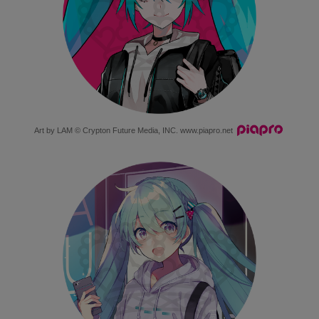
Art by LAM © Crypton Future Media, INC.
www.piapro.net