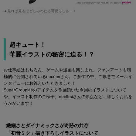
▲見れば見るほどしみわたる可愛らしさ…！
超キュート！
華麗イラストの秘密に迫る！？
お仕事絵はもちろん、ゲームや漫画も楽しまれ、ファンアートも積
極的に公開されているnecömiさん。ご多忙の中、ご厚意でメールイ
ンタビューにお答えいただきました！
SuperGroupiesのアイテムを作画頂いた今回のイラストについて
や、イラスト制作のご様子、necömiさんの原点など…詳しくお話を
うかがいます！
繊細さとダイナミックさが奇跡の共存
「初音ミク」描き下ろしイラストについて