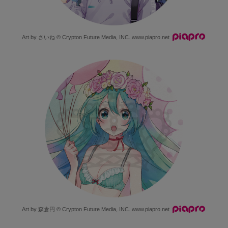
Art by さいね © Crypton Future Media, INC.
www.piapro.net
Art by 森倉円 © Crypton Future Media, INC.
www.piapro.net