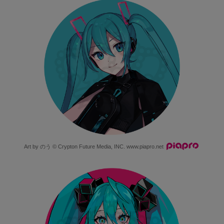
Art by のう © Crypton Future Media, INC.
www.piapro.net