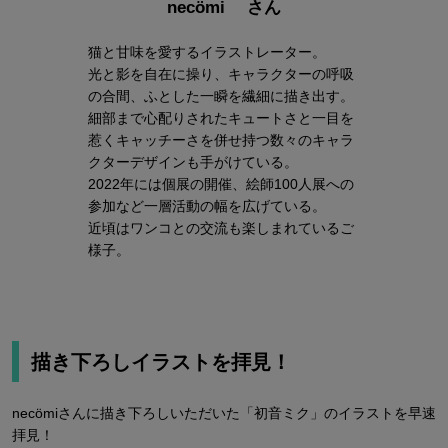
necömi さん
猫と甘味を愛するイラストレーター。
光と影を自在に操り、キャラクターの呼吸
の合間、ふとした一瞬を繊細に描き出す。
細部まで心配りされたキュートさと一目を
惹くキャッチーさを併せ持つ数々のキャラ
クターデザインも手がけている。
2022年には個展の開催、絵師100人展への
参加など一層活動の幅を広げている。
近頃はワンコとの交流も楽しまれているご
様子。
描き下ろしイラストを拝見！
necömiさんに描き下ろしいただいた「初音ミク」のイラストを早速
拝見！