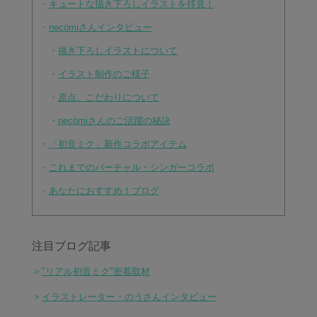
・
キュートな描き下ろしイラストを拝見！
・
necömiさんインタビュー
・
描き下ろしイラストについて
・
イラスト制作のご様子
・
原点、こだわりについて
・
necömiさんのご活躍の秘訣
・
「初音ミク」新作コラボアイテム
・
これまでのバーチャル・シンガーコラボ
・
あなたにおすすめ！ブログ
注目ブログ記事
＞
"リアル初音ミク"密着取材
＞
イラストレーター・のうさんインタビュー