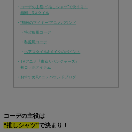
・
コーデの主役は“推しシャツ”で決まり！
着回し3スタイル
・
“無敵のマイキー”アニメバウンド
・
特攻服風コーデ
・
私服風コーデ
・
ヘアスタイル&メイクのポイント
・
TVアニメ『東京リベンジャーズ』
初コラボアイテム
・
おすすめ#アニメバウンドブログ
コーデの主役は
“推しシャツ”
で決まり！