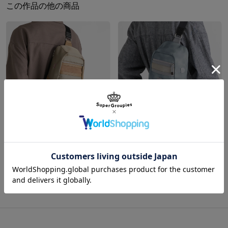
※着用モデル身長：170cm
この作品の他の商品
原産国／ 中国
サイズガイドページはこちら
素材／ 本体：ナイロン100%
ティーガーⅠ モデル ボディバッグ ガールズ＆パンツァー 最終章 黒森峰女学園
BT-42突撃砲 モデル ボディバッグ ガールズ＆パンツァー 最終章 継続高校
¥17,600
¥17,600
商品をもっと見る