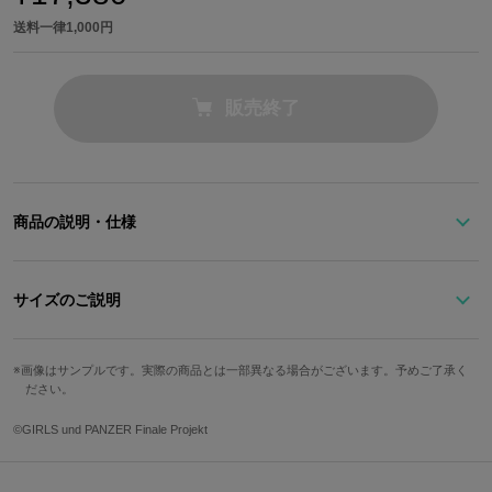
送料一律1,000円
販売終了
商品の説明・仕様
アンツィオ高校のパンツァージャケットをイメージしたダークグレ
ーのマウンテンパーカー。
サイズのご説明
校章の色とアンチョビの襟の刺繍をエンブレム風にデザインし刺繍
で胸元に配置。
ドゥーチェの腕章をイメージした校章と学校名も刺繍で左袖に施さ
画像はサンプルです。実際の商品とは一部異なる場合がございます。予めご了承く
サイズ
着丈
身幅
裄丈
ださい。
れています。
薄手でサッと気軽に羽織れ、オールシーズン使えるので実用性も抜
M
約68cm
約57cm
約90cm
©GIRLS und PANZER Finale Projekt
群！
L
約70cm
約60cm
約92cm
※モデル着用サイズ：M
XL
約70cm
約64cm
約93cm