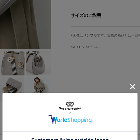
明智の衣装のカラーリングを落とし込ん
ネクタイをイメージしたチャームや明
サイズのご説明
プレートも印象的。
内装には「カモシダ・パレス」「マダ
のモチーフなども隠されています。
サイズ
縦
横
画像はサンプルです。実際の商品とは一部
開く度に『ペルソナ５』の世界に引き
Free
17cm
25cm
©ATLUS. ©SEGA.
※着用レディースモデル身長：165cm
※着用メンズモデル身長：172cm
※フラップベルトのひねりの閉め方に
るまで奥に押し込んでください。 ロ
※こちらの商品をご購入の方には、商
ラストと実写版のブロマイドが入った
原産国／ 中国
素材／ 本体・内装：ポリウレタン 裏