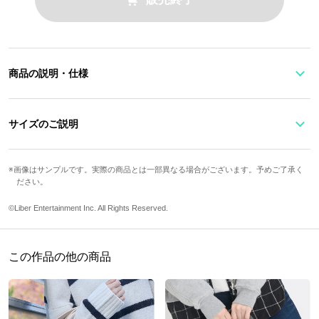
商品の説明・仕様
フロントにはモチーフフラワーのらんのプレートがワンポイント。
内装には丞のサインと部屋番号204の型押しが施されています！
サイズのご説明
原産国／ 中国
高さ
横幅
重さ
鍵収納本数
素材／ 合成皮革、ポリエステル、合金
画像はサンプルです。実際の商品とは一部異なる場合がございます。予めご了承く
ださい。
7cm
11cm
62g
4本
©Liber Entertainment Inc. All Rights Reserved.
サイズガイドページはこちら
この作品の他の商品