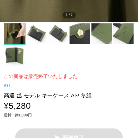
1
/
7
この商品は販売終了いたしました
A3!
高遠 丞 モデル キーケース A3! 冬組
¥5,280
送料一律1,000円
販売終了