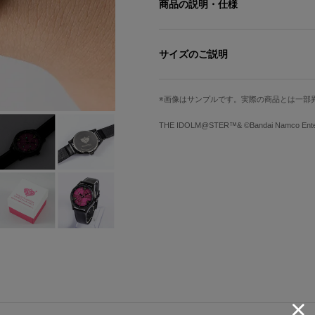
商品の説明・仕様
ユニットロゴから着想を得たデザイン
サイズのご説明
アイコニックなチェック柄の中に描か
インデックスにはメンバーの誕生月の
文字盤縦
文字盤横
切な日をささやかにリマインドする仕
画像はサンプルです。実際の商品とは一部
ます。
3.3cm
3.3cm
THE IDOLM@STER™& ©Bandai Namco Entert
手首周り最小
手首周り最大
ピンクチェックスクールをイメージし
日付・24時間計・曜日のインダイヤ
13.5cm
18.5cm
理を機能面でサポートします！
「ペガサスマーク」を箔押しした白×
サイズガイドページはこちら
すめです◎
※裏蓋に入る柄の向きは正位置にはな
原産国／ 中国
素材／ ケース・裏蓋・リュウズ・バッ