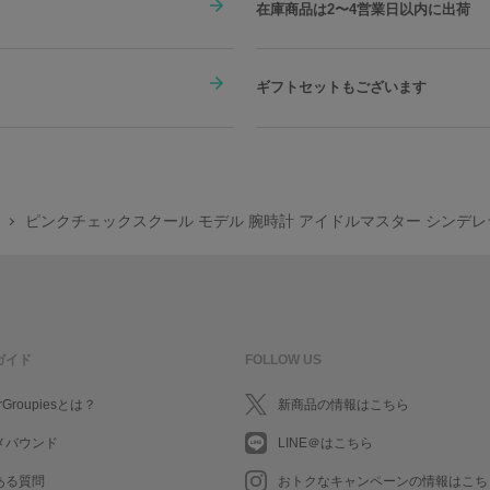
在庫商品は2〜4営業日以内に出荷
ギフトセットもございます
ピンクチェックスクール モデル 腕時計 アイドルマスター シンデ
ガイド
FOLLOW US
rGroupiesとは？
新商品の情報はこちら
メバウンド
LINE＠はこちら
ある質問
おトクなキャンペーンの情報はこち