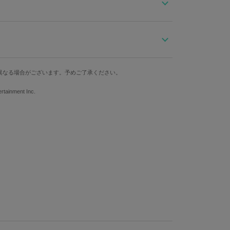
の文字盤に、上品な本革ベルトを合わせた腕時計。
れた、さり気ないリボンのモチーフも見逃せません！
位置にイニシャルをあしらい、担当アイドルと過ごす大
ケース縦
ケース横
ベルト幅
上がり。ゴールドのパーツも添え、より一層輝きを増し
異なる場合がございます。予めご了承ください。
4.7cm
3.7cm
1.8cm
ainment Inc.
防水
仕様
たハートの秒針で、ユニットの魅力を全方位にお届け！
ルも搭載し、多忙なプロデューサーさんのスケジュール管
10気圧
クォーツ
ピンクのオリジナルBOX付き。コレクションとしてもおす
らず個体差がございます。あらかじめご了承ください。
クル：ステンレススチール 文字盤・針：真鍮 風防：ミネラル