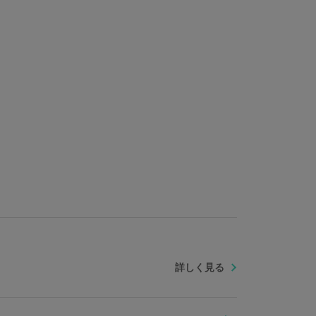
X3J（日本製）
詳しく見る