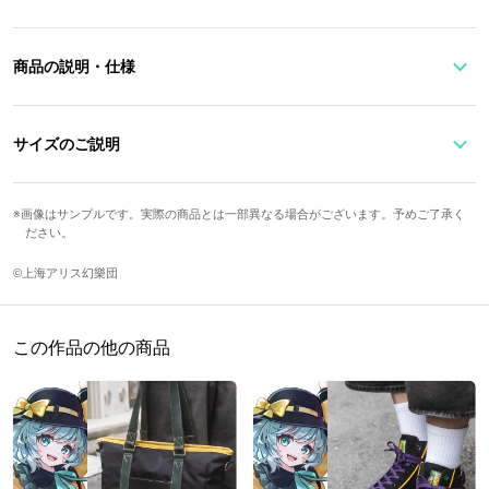
商品の説明・仕様
『東方Project』× SuperGroupies
コラボ腕時計の描き下ろしイラストを使用した、アクリルスタンド
サイズのご説明
が登場。
ののこさん描き下ろしの限定デザインとなっています。
画像はサンプルです。実際の商品とは一部異なる場合がございます。予めご了承く
本体高さ
本体幅
台座縦
台座横
厚さ
ださい。
八雲紫が着用している腕時計と一緒に飾るのもおすすめ！
約11cm
約8.5cm
5cm
6.5cm
0.3cm
▶八雲紫 モデル 腕時計のご購入はこちらから
©上海アリス幻樂団
原産国／ 日本
この作品の他の商品
素材／ アクリル