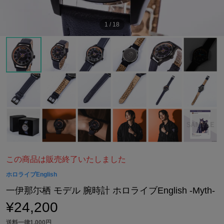
1
/
18
この商品は販売終了いたしました
ホロライブEnglish
一伊那尓栖 モデル 腕時計 ホロライブEnglish -Myth-
¥24,200
送料一律1,000円