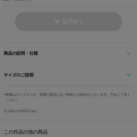
販売終了
商品の説明・仕様
『ホロライブEnglish -Myth-』から、一伊那尓栖をモチーフにした
コラボ腕時計が登場！
サイズのご説明
盤面全体は彼女が持つ変な本「ネクロノミコン」をイメージし、通
常衣装の模様もエッチングで忠実に再現されています。
画像はサンプルです。実際の商品とは一部異なる場合がございます。予めご了承く
文字盤縦
文字盤横
ケース縦
ケース横
ださい。
12時部分には髪飾り、3時部分には左腕の紐飾りを彷彿とさせるデ
ザインを施しました。
33mm
33mm
45mm
37mm
Ⓒ 2016 COVER Corp.
手首周り最
革ベルトの裏には触手の模様をレーザーで精密にマーキング！
ベルト幅
手首周り最大
防水
仕様
小
裏蓋には彼女のファンを象徴するマスコット「Takodachi」が刻ま
この作品の他の商品
れています。
18mm
135mm
190mm
5気圧
クォーツ