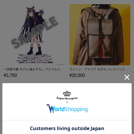
一伊那尓栖の魅力を手元で感じられる特別な腕時計です。
サイズガイドページはこちら
※本商品をご購入の際には、1点につき限定A5クリアファイルが1点
特典として付属いたします。
※裏蓋に入る柄の向きは正位置にはならず個体差がございます。あらかじめご
了承ください。
原産国／ 中国
素材／ ケース・裏蓋・リュウズ・バックル：ステンレススチール 文字盤・
一伊那尓栖 モデル 描き下ろし アクリルスタンド ホロライブEnglish -Myth-
ワトソン・アメリア モデル バックパック ホロライブEnglish -Myth-
針：真鍮 風防：ミネラルガラス ベルト：牛革 機械：MIYOTA 2035（日本
¥2,750
¥20,900
製）