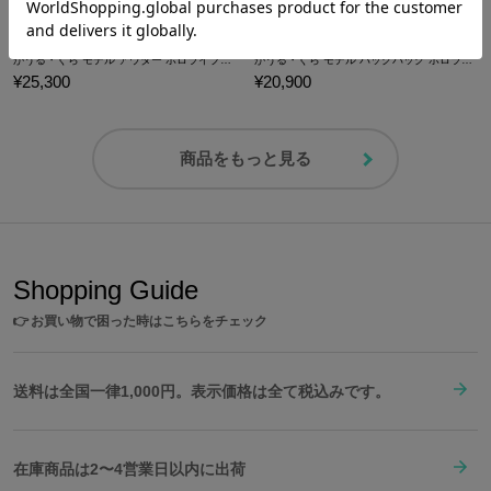
がうる・ぐら モデル アウター ホロライブEnglish -Myth-
がうる・ぐら モデル バックパック ホロライブEnglish -Myth-
¥25,300
¥20,900
商品をもっと見る
Shopping Guide
👉
お買い物で困った時はこちらをチェック
送料は全国一律1,000円。表示価格は全て税込みです。
在庫商品は2〜4営業日以内に出荷