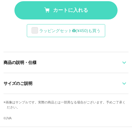
カートに入れる
ラッピングセット
(¥450)も買う
商品の説明・仕様
バレーボール男子日本代表オフィシャルライセンスグッズが登場！
サイズのご説明
スパイクを決める髙橋藍選手の姿をシルエットであしらったカメラ
ストラップ。
幅
ストラップ最長
重さ
耐荷重
首にかけると、左右のストラップに描かれたボールの軌跡がつなが
画像はサンプルです。実際の商品とは一部異なる場合がございます。予めご了承く
ださい。
るデザイン！
3.8cm
135cm
約41g
約50kg
名前や背番号、スペック、好きなカラー……要素をぎゅっと詰め込
©JVA
んでいます。
サイズガイドページはこちら