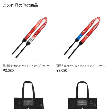
しなやかな素材を使用しているので、手首に巻きつけたり、しまう
この作品の他の商品
時にもコンパクトになります。首にかけても安定しやすい、幅広の
38mm幅。
カメラストラップとしてはもちろん、お手持ちのバッグやポーチ、
スマホケース等の金具やストラップホールにジョイントすること
で、ショルダーベルトやスマホストラップ等としてもご活用いただ
けるアイテムです。
使い方はあなた次第！
（発売元：インサイド／販売元：アニウェア）
石川祐希 モデル カメラストラップ バレーボール男子日本代表
西田有志 モデル カメラストラップ バレーボール男子日本代表
※本商品を使用した際に生じたカメラ本体の破損等につきましては、一切の責
¥3,080
¥3,080
任を負いかねます。予めご了承ください。
※極端な力で引っ張ったり、必要以上の荷重を掛けたりすると破損することが
あります。お取り扱いにはご注意ください。
原産国／ 日本
素材／ ポリエステル