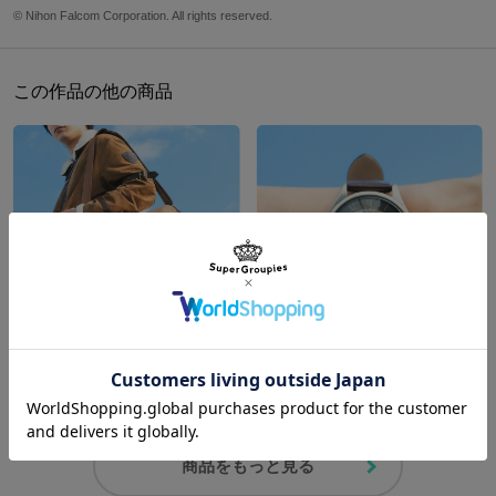
た。
約40cm
約29cm
約13cm
約760g
約96cm
© Nihon Falcom Corporation. All rights reserved.
※モデル身長：173cm
フラップポケットの引手には《灰の剣聖》リィン・シュバルツァー
との絆を表す「50ミラコイン」をデザイン。
サイズガイドページはこちら
この作品の他の商品
内装は「ラウディ・スロットル」をイメージし、オリジナルテキス
タイルに落とし込みました。
原産国／ 中国
素材／ 本体：ポリエステル、合成皮革 裏地：ポリエステル 金具：鉄、亜鉛
合金
エステル・ブライト モデル ショルダーバッグ 「軌跡」シリーズ 空の軌跡 the 1st
エステル・ブライト モデル 腕時計 「軌跡」シリーズ 空の軌跡 the 1st
¥20,900
¥25,300
商品をもっと見る