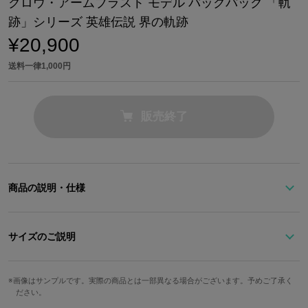
クロウ・アームブラスト モデル バックパック 「軌
跡」シリーズ 英雄伝説 界の軌跡
¥20,900
送料一律1,000円
販売終了
商品の説明・仕様
「フリーコントラクター」クロウ・アームブラストをモチーフにし
たバックパック。
サイズのご説明
クロウが着用しているジャケットを彷彿とさせるミリタリーグリー
ストラップ最
ンが基調。
高さ
幅
奥行
重さ
画像はサンプルです。実際の商品とは一部異なる場合がございます。予めご了承く
長
ださい。
側面には、クロウのバイクナンバー「TKG-72-914」を配置しまし