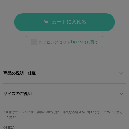
カートに入れる
ラッピングセット
(¥450)も買う
商品の説明・仕様
子供たちの笑顔を守る尾道仁涯町のアイドル！
尾道仁涯町のゆるキャラ「小野ミチオ」くんをボア素材×刺繍でキ
サイズのご説明
ュートに表現！
ストラップ長
スマートフォンやICカードなどが収まるショルダーポーチ。
高さ
幅
奥行
重さ
画像はサンプルです。実際の商品とは一部異なる場合がございます。予めご了承く
さ
ださい。
ちょっとしたお出かけのバッグや、スマホショルダーとして、ミチ
オくんをいつでも持ち歩けます♪
約18cm
約11.5cm
約2㎝
約73g
約125cm
©SEGA