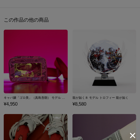
ふわふわなミチオくんもどうぞよろしくミチー！
サイズガイドページはこちら
この作品の他の商品
※収納イメージにある小物等は付属いたしません。
※過度に重いものや尖ったものを入れたり無理に詰め込むと、破損
の原因となりますのでお控えください。
原産国／ 中国
素材／ 合成皮革、ポリエステル
キャバ嬢「ゴロ美」（真島吾朗） モデル メイクポーチ 龍が如く
龍が如く８ モデル トロフィー 龍が如く
¥4,950
¥8,580