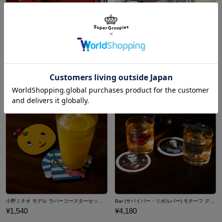
春日一番 モデル 8bitキャラクター 靴下 龍が如く
桐生一馬 モデル 8bitキャラクター 靴下 龍が如く
¥2,750
¥2,750
小野ミチオ モデル ラバーコースターセット 龍が如く
Bar (サバイバー・リボルバー) モチーフ グラス&ペーパーコースターセット 龍が如く
¥1,540
¥4,180