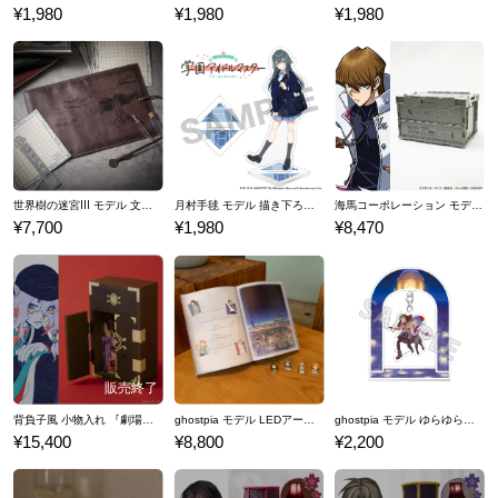
¥1,980
¥1,980
¥1,980
世界樹の迷宮Ⅲ モデル 文具セット 世界樹の迷宮Ⅰ･Ⅱ･Ⅲ HD REMASTER
月村手毬 モデル 描き下ろし アクリルスタンド 学園アイドルマスター
海馬コーポレーション モデル 折りたたみコンテナ 遊☆戯☆王デュエルモンスターズ
¥7,700
¥1,980
¥8,470
背負子風 小物入れ 『劇場版モノノ怪』
ghostpia モデル LEDアートボード ゴーストピア シーズンワン
ghostpia モデル ゆらゆらアクリルスタンド ゴーストピア シーズンワン
¥15,400
¥8,800
¥2,200