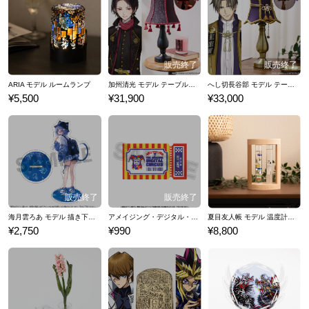
ARIA モデル ルームランプ
加州清光 モデル テーブルランプ 刀剣乱舞ONLINE
へし切長谷部 モデル テーブルランプ 刀剣乱舞ONLINE
¥5,500
¥31,900
¥33,000
海月雲ろあ モデル 描き下ろし アクリルスタンド
アメイジング・デジタル・サーカス モデル チケットケース
夏目友人帳 モデル 温度計＆ストームグラス
¥2,750
¥990
¥8,800