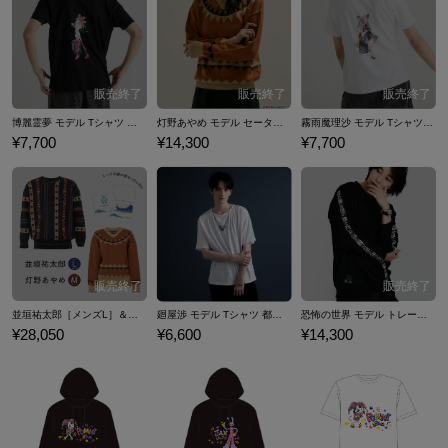
博麗霊夢 モデル Tシャツ 東方Project
灯野あやめ モデル セーター パラノマサイト FILE23 本所七不思議
霧雨魔理沙 モデル Tシャツ 東方Project
¥7,700
¥14,300
¥7,700
並垣祐太郎［メンズL］＆灯野あやめ［レディースＭ］ セーター２種セット（ヒハク石鹸紙せっけん付き） パラノマサイト FILE23 本所七不思議
廻屋渉 モデル Tシャツ 都市伝説解体センター
恐怖の世界 モデル トレーナー
¥28,050
¥6,600
¥14,300