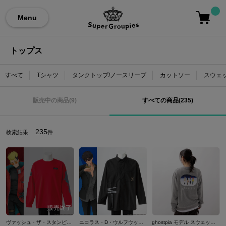
Menu
トップス
すべて
Tシャツ
タンクトップ/ノースリーブ
カットソー
スウェ
販売中の商品(9)
すべての商品(235)
235
検索結果
件
ヴァッシュ・ザ・スタンピード モデル ロングスリーブTシャツ TRIGUN STARGAZE トライガン・スターゲイズ
ニコラス・D・ウルフウッド モデル シャツ TRIGUN STARGAZE トライガン・スターゲイズ
ghostpia モデル スウェット ゴーストピア シーズンワン