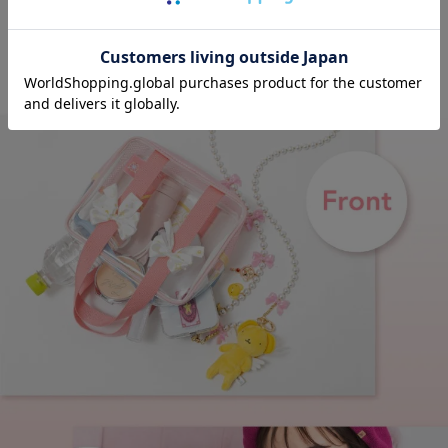
「表と裏で楽しんで
レリーズ
『
封印解除
』ー！」