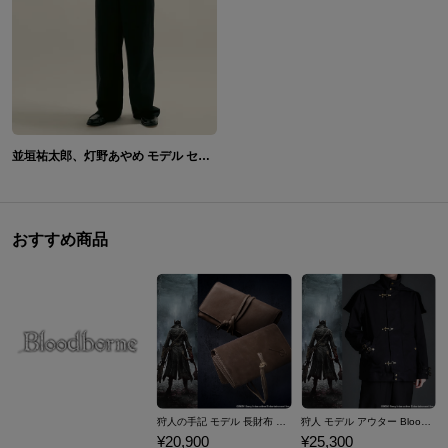
並垣祐太郎、灯野あやめ モデル セーター パラノマサイト FILE23 本所七不思議
おすすめ商品
狩人の手記 モデル 長財布 Bloodborne
狩人 モデル アウター Bloodborne
¥20,900
¥25,300