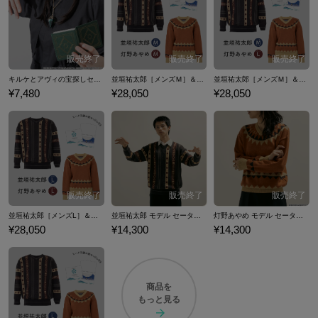
ストーリーが進むごとに明らかになるキャラクター同士の関係性や伏線
回収の妙が高く評価されており、ホラーファンや推理ゲーム愛好者を中
心に人気が広まりました。コラボイベントや聖地巡礼なども活発に行わ
れています。スピンオフとなるコミカライズ版『パラノマサイト FILE25
霊感少女・黒鈴ミヲの邂逅』も連載中です。 ここではキルケとアヴィを
キルケとアヴィの宝探しセット パラノマサイト FILE38 伊勢人魚物語
並垣祐太郎［メンズＭ］＆灯野あやめ［レディースＭ］ セーター２種セット（ヒハク石鹸紙せっけん付き） パラノマサイト FILE23 本所七不思議
並垣祐太郎［メンズＭ］＆灯野あやめ［レディースL］ セーター２種セット（ヒハク石鹸紙せっけん付き） パラノマサイト FILE23 本所七不思議
モチーフにしたネックレスなど、パラノマサイトシリーズのコラボファ
¥7,480
¥28,050
¥28,050
ッションアイテムをご紹介いたします。
並垣祐太郎［メンズL］＆灯野あやめ［レディースL］ セーター２種セット（ヒハク石鹸紙せっけん付き） パラノマサイト FILE23 本所七不思議
並垣祐太郎 モデル セーター パラノマサイト FILE23 本所七不思議
灯野あやめ モデル セーター パラノマサイト FILE23 本所七不思議
¥28,050
¥14,300
¥14,300
商品を
もっと見る