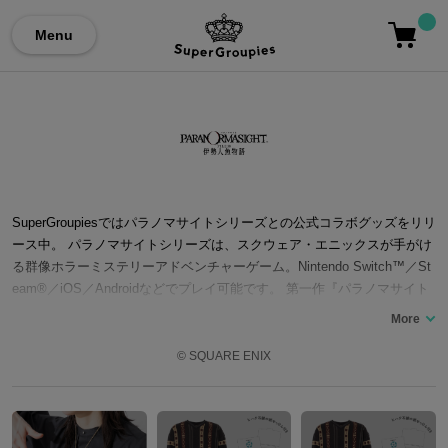
Menu
SuperGroupiesではパラノマサイトシリーズとの公式コラボグッズをリリ
ース中。 パラノマサイトシリーズは、スクウェア・エニックスが手がけ
る群像ホラーミステリーアドベンチャーゲーム。Nintendo Switch™／St
eam®／iOS／Androidなどでプレイ可能です。 第一作『パラノマサイト
FILE23 本所七不思議』の舞台は、昭和後期の東京都・墨田区。実在する
「本所七不思議」を題材に、呪詛珠を手に入れ、呪いの力を得た9人のキ
ャラクターを中心に「蘇りの秘術」を巡るストーリーが展開されます。
© SQUARE ENIX
その系譜を受け継ぐ新たな物語『パラノマサイト FILE38 伊勢人魚物
語』では、舞台を三重県・伊勢へと移し、日本各地に伝わる「人魚伝
説」を題材にした新たな怪異と呪いが描かれます。 群像劇型のゲーム進
行に、戦慄とサスペンス、謎解きを織り交ぜた和風ホラーなシナリオ、