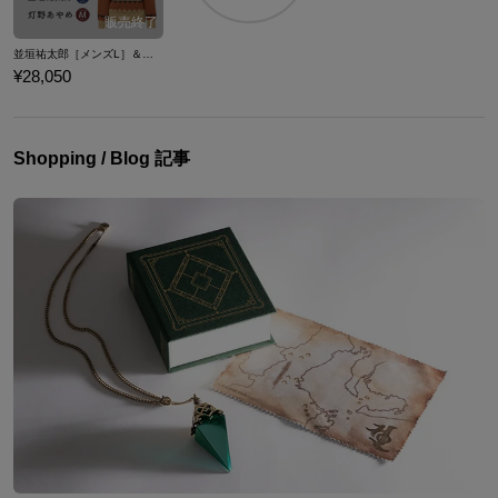
並垣祐太郎［メンズL］＆灯野あやめ［レディースＭ］ セーター２種セット（ヒハク石鹸紙せっけん付き） パラノマサイト FILE23 本所七不思議
¥28,050
Shopping / Blog 記事