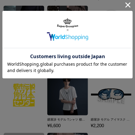
商品を
もっと見る
狩人 モデル バックパック Bloodborne
時計塔のマリア モデル 2wayトートバッグ Bloodborne
¥24,200
¥24,200
廻屋渉 モデル Tシャツ 都市伝説解体センター
廻屋渉 モデル アイマスク 都市伝説解体センター
¥6,600
¥2,200