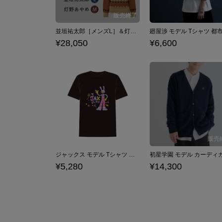
並垣祐太郎［メンズL］＆灯野あやめ［レディースＭ］ セーター２種セット（ヒハク石鹸紙せっけん付き） パラノマサイト FILE23 本所七不思議
¥28,050
¥6,600
ジャックス モデル Tシャツ ブラック アメイジング・デジタル・サーカス
¥5,280
¥14,300