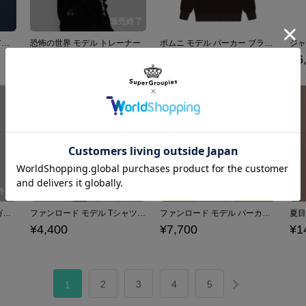
廻屋渉 モデル Tシャツ 都市伝説解体センター
恐怖の世界 モデル トレーナー
ポムニ モデル パーカー ブラック アメイジング・デジタル・サーカス
¥14,300
¥6,600
¥6
初星学園 モデル カーディガン 学園アイドルマスター
ファンロード モデル Tシャツ Fanroad
ファンロード モデル パーカー Fanroad
¥4,400
¥7,700
¥1
2
3
4
5
1