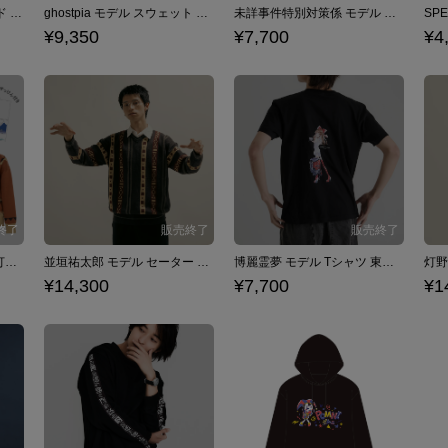
ニコラス・D・ウルフウッド モデル シャツ TRIGUN STARGAZE トライガン・スターゲイズ
ghostpia モデル スウェット ゴーストピア シーズンワン
未詳事件特別対策係 モデル ジャージ SPEC ～警視庁公安部公安第五課 未詳事件特別対策係事件簿～
¥9,350
¥7,700
¥4
並垣祐太郎［メンズL］＆灯野あやめ［レディースL］ セーター２種セット（ヒハク石鹸紙せっけん付き） パラノマサイト FILE23 本所七不思議
並垣祐太郎 モデル セーター パラノマサイト FILE23 本所七不思議
博麗霊夢 モデル Tシャツ 東方Project
¥14,300
¥7,700
¥1