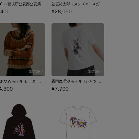
SPEC ～警視庁公安部公安第五課 未詳事件特別対策係事件簿～ モデル Tシャツ
並垣祐太郎［メンズＭ］＆灯野あやめ［レディースＭ］ セーター２種セット（ヒハク石鹸紙せっけん付き） パラノマサイト FILE23 本所七不思議
,400
¥28,050
灯野あやめ モデル セーター パラノマサイト FILE23 本所七不思議
霧雨魔理沙 モデル Tシャツ 東方Project
4,300
¥7,700