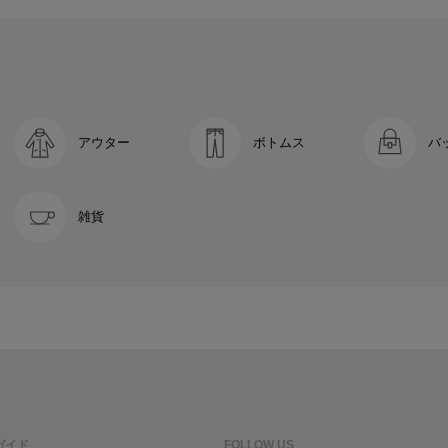
アウター
ボトムス
バ
雑貨
ガイド
FOLLOW US