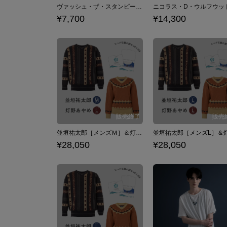
ヴァッシュ・ザ・スタンピード モデル ロングスリーブTシャツ TRIGUN STARGAZE トライガン・スターゲイズ
¥7,700
¥14,300
並垣祐太郎［メンズＭ］＆灯野あやめ［レディースL］ セーター２種セット（ヒハク石鹸紙せっけん付き） パラノマサイト FILE23 本所七不思議
¥28,050
¥28,050