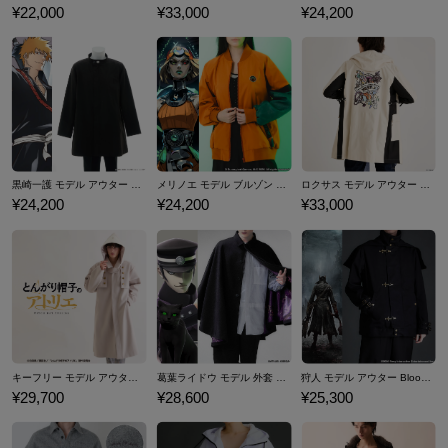
¥22,000
¥33,000
¥24,200
黒崎一護 モデル アウター BLEACH 千年血戦篇
メリノエ モデル ブルゾン Hades II ハデス2
ロクサス モデル アウター 「キングダム ハーツ」シリーズ
¥24,200
¥24,200
¥33,000
キーフリー モデル アウター とんがり帽子のアトリエ
葛葉ライドウ モデル 外套 RAIDOU Remastered: 超力兵団奇譚
狩人 モデル アウター Bloodborne
¥29,700
¥28,600
¥25,300