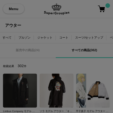
Menu
アウター
すべて
ブルゾン
ジャケット
コート
スーツ/セットアップ
ベ
販売中の商品(24)
すべての商品(302)
302
検索結果
件
Limbus Company モデル アウター
ソラ モデル アウター 「キングダム ハーツ」シリーズ
平子真子 モデル アウター BLEACH 千年血戦篇