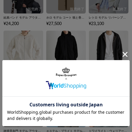
結束バンド モデル アウター ぼっち・ざ・ろっく！
ホロ モデル コート 狼と香辛料
レトロ モデル リバーシブルマウンテンパーカー アクアリウムは踊らない
¥24,200
¥27,500
¥23,100
博麗霊夢 モデル アウター 東方Project
ニーア(新宿) モデル アウター NieR Replicant ver.1.22474487139...
霧雨魔理沙 モデル アウター 東方Project
¥22,000
¥25,300
¥22,000
雑渡昆奈門 モデル アウター 忍たま乱太郎
エステル・ブライト モデル ジャケット 「軌跡」シリーズ 空の軌跡 the 1st
トワイライト・ウォリアーズ 決戦！九龍城砦 モデル スカジャン