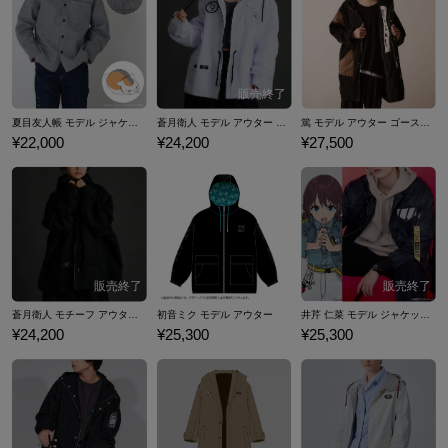
夏目友人帳 モデル ジャケット
蒼月衛人 モデル アウター HUNDRED LINE -最終防衛学園- ハンドレッドライン
篤 モデル アウター ゴースト・オブ・ヨウテイ
¥22,000
¥24,200
¥27,500
蒼月衛人 モチーフ アウター (Black ver.) HUNDRED LINE -最終防衛学園- ハンドレッドライン
初音ミク モデル アウター
井芹 仁菜 モデル ジャケット ガールズバンドクライ
¥24,200
¥25,300
¥25,300