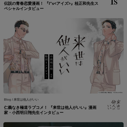
伝説の青春恋愛漫画！ 『I”s<アイズ>』桂正和先生ス
ペシャルインタビュー
Blog
/
来世は他人がいい
仁義なき極道ラブコメ！ 『来世は他人がいい』漫画
家・小西明日翔先生インタビュー