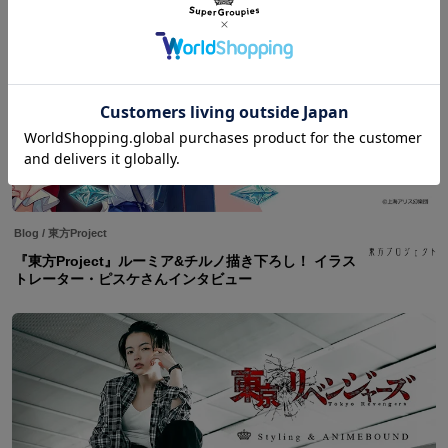
Blog
/
東方Project
『東方Project』ルーミア&チルノ描き下ろし！ イラス
トレーター・ピスケさんインタビュー