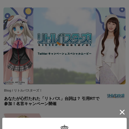
グ！
Blog
/
リトルバスターズ！
あなたが心打たれた「リトバス」台詞は？ 引用RTで
参加！名言キャンペーン開催